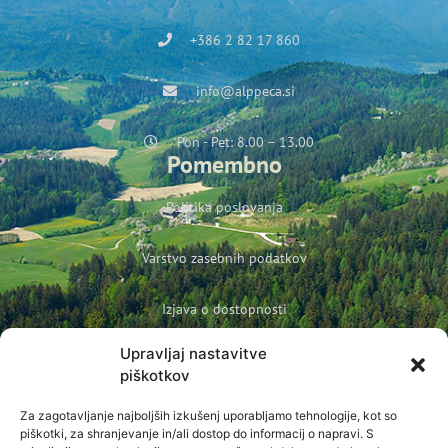
+386 2 82 17 860
info@alppeca.si
Pon - Pet: 8.00 – 13.00
Pomembno
Politika poslovanja
Varstvo zasebnih podatkov
Izjava o dostopnosti
Upravljaj nastavitve
Politika podjetja o varovanju otrok in mladoletnih oseb
piškotkov
Prijava na novice
Za zagotavljanje najboljših izkušenj uporabljamo tehnologije, kot so
Ime
piškotki, za shranjevanje in/ali dostop do informacij o napravi. S