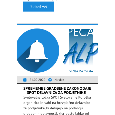
7. poslovni forum za …
Preberi več
21.09.2022
Novice
SPREMEMBE GRADBENE ZAKONODAJE
– SPOT DELAVNICA ZA PODJETNIKE
Svetovalna točka SPOT Svetovanje Koroška
organizira in vabi na brezplačno delavnico
za podjetnike, ki delujejo na področju
gradbenih dejavnosti, kjer boste lahko od