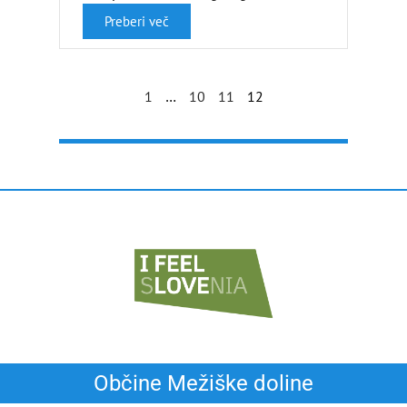
Preberi več
1
…
10
11
12
Občine Mežiške doline