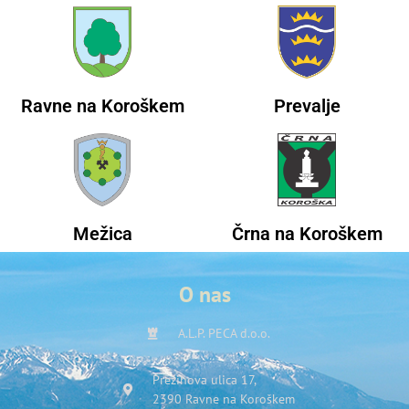
Ravne na Koroškem
Prevalje
Mežica
Črna na Koroškem
O nas
A.L.P. PECA d.o.o.
Prežihova ulica 17,
2390 Ravne na Koroškem