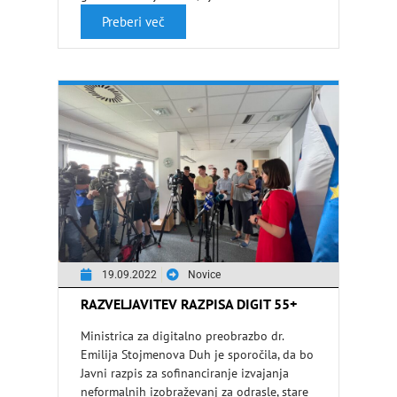
strokovnjakov …
Preberi več
19.09.2022
Novice
RAZVELJAVITEV RAZPISA DIGIT 55+
Ministrica za digitalno preobrazbo dr.
Emilija Stojmenova Duh je sporočila, da bo
Javni razpis za sofinanciranje izvajanja
neformalnih izobraževanj za odrasle, stare