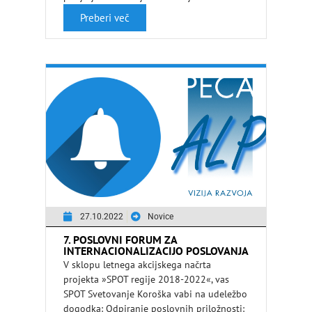
Delavnica je namenjena podjetnikom z …
Preberi več
27.10.2022
Novice
7. POSLOVNI FORUM ZA
INTERNACIONALIZACIJO POSLOVANJA
– TREBINJE (BOSNA IN HERCEGOVINA)
V sklopu letnega akcijskega načrta
projekta »SPOT regije 2018-2022«, vas
SPOT Svetovanje Koroška vabi na udeležbo
dogodka: Odpiranje poslovnih priložnosti: