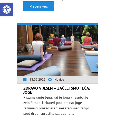
Open toolbar
55 let …
Preberi več
13.09.2022
Novice
ZDRAVO V JESEN – ZAČELI SMO TEČAJ
JOGE
Razumevanje tega, kaj je joga v resnici, je
zelo široko. Nekateri pod prakso joge
razumejo prakso asan, nekateri meditacijo,
spet drugi sprostitev… Joga je …