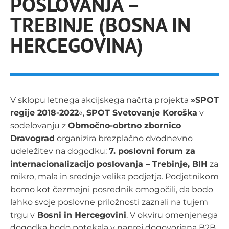
POSLOVANJA –
TREBINJE (BOSNA IN
HERCEGOVINA)
V sklopu letnega akcijskega načrta projekta
»SPOT
regije 2018-2022
«,
SPOT Svetovanje Koroška
v
sodelovanju z
Območno-obrtno zbornico
Dravograd
organizira brezplačno dvodnevno
udeležitev na dogodku:
7. poslovni forum za
internacionalizacijo poslovanja – Trebinje, BIH
za
mikro, mala in srednje velika podjetja. Podjetnikom
bomo kot čezmejni posrednik omogočili, da bodo
lahko svoje poslovne priložnosti zaznali na tujem
trgu v
Bosni in Hercegovini
. V okviru omenjenega
dogodka bodo potekala v naprej dogovorjena B2B