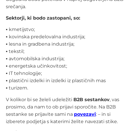
srečanja.
Sektorji, ki bodo zastopani, so:
▪ kmetijstvo;
▪ kovinska predelovalna industrija;
▪ lesna in gradbena industrija;
▪ tekstil;
▪ avtomobilska industrija;
▪ energetska učinkovitost;
▪ IT tehnologije;
▪ plastični izdelki in izdelki iz plastičnih mas
▪ turizem.
V kolikor bi se želeli udeležiti
B2B sestankov
, vas
prosimo, da nam to ob prijavi sporočite. Na B2B
sestanke se prijavite sami na
povezavi
: – in si
izberete podjetja s katerimi želite navezati stike.