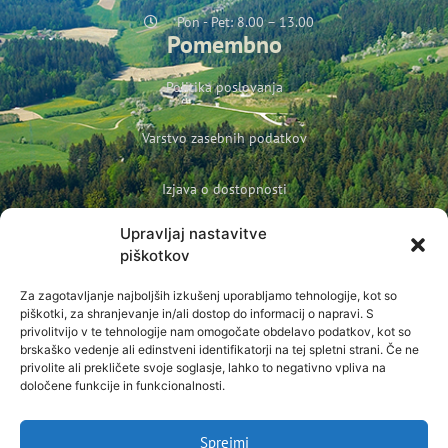
Pon - Pet: 8.00 – 13.00
Pomembno
Politika poslovanja
Varstvo zasebnih podatkov
Izjava o dostopnosti
Upravljaj nastavitve
Politika podjetja o varovanju otrok in mladoletnih oseb
piškotkov
Prijava na novice
Za zagotavljanje najboljših izkušenj uporabljamo tehnologije, kot so
Ime
piškotki, za shranjevanje in/ali dostop do informacij o napravi. S
privolitvijo v te tehnologije nam omogočate obdelavo podatkov, kot so
brskaško vedenje ali edinstveni identifikatorji na tej spletni strani. Če ne
E-pošta
privolite ali prekličete svoje soglasje, lahko to negativno vpliva na
določene funkcije in funkcionalnosti.
Sprejmi
Prijavi se na novice