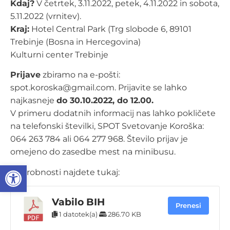
Kdaj?
V četrtek, 3.11.2022, petek, 4.11.2022 in sobota,
5.11.2022 (vrnitev).
Kraj:
Hotel Central Park (Trg slobode 6, 89101
Trebinje (Bosna in Hercegovina)
Kulturni center Trebinje
Prijave
zbiramo na e-pošti:
spot.koroska@gmail.com. Prijavite se lahko
najkasneje
do 30.10.2022, do 12.00.
V primeru dodatnih informacij nas lahko pokličete
na telefonski številki, SPOT Svetovanje Koroška:
064 263 784 ali 064 277 968. Število prijav je
omejeno do zasedbe mest na minibusu.
Open toolbar
Podrobnosti najdete tukaj:
Vabilo BIH
Prenesi
1 datotek(a)
286.70 KB