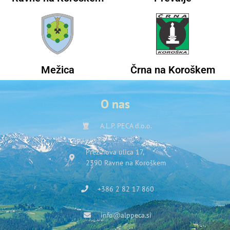
Mežica
Črna na Koroškem
O nas
A.L.P. PECA d.o.o.
Prežihova ulica 17,
2390 Ravne na Koroškem
+386 2 82 17 860
info@alppeca.si