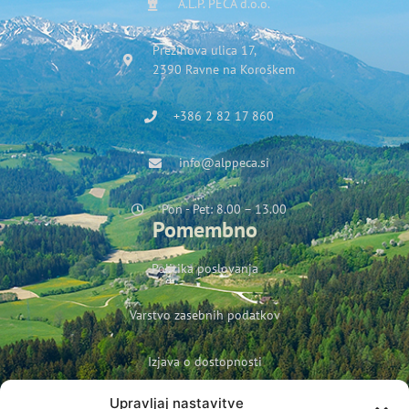
A.L.P. PECA d.o.o.
Prežihova ulica 17,
2390 Ravne na Koroškem
+386 2 82 17 860
info@alppeca.si
Pon - Pet: 8.00 – 13.00
Pomembno
Politika poslovanja
Varstvo zasebnih podatkov
Izjava o dostopnosti
Upravljaj nastavitve
Politika podjetja o varovanju otrok in mladoletnih oseb