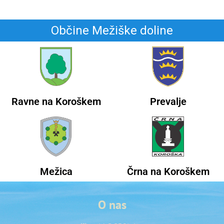
Občine Mežiške doline
Ravne na Koroškem
Prevalje
Mežica
Črna na Koroškem
O nas