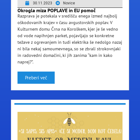
30.11.2023
Novice
Okrogla miza POPLAVE in EU pomoč
Razprava je potekala v središču enega izmed najbolj
oškodovanih krajev v času avgustovskih poplav. V
Kulturnem domu Črna na Koroškem, kjer je še vedno
od vode napihnjen parket, pojavljajo se konkretne
težave z ogrevanjem in tudi elektrika še nedolgo nazaj
ni bila nekaj samoumevnega, so se zbrali strokovnjaki
in radovedni domačini, ki jih zanima “kam in kako
naprej?”.
Preberi več