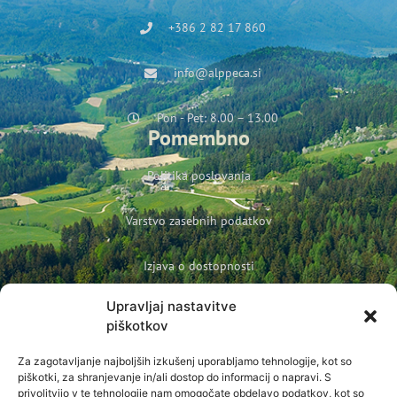
+386 2 82 17 860
info@alppeca.si
Pon - Pet: 8.00 – 13.00
Pomembno
Politika poslovanja
Varstvo zasebnih podatkov
Izjava o dostopnosti
Upravljaj nastavitve
Politika podjetja o varovanju otrok in mladoletnih oseb
piškotkov
Prijava na novice
Za zagotavljanje najboljših izkušenj uporabljamo tehnologije, kot so
Ime
piškotki, za shranjevanje in/ali dostop do informacij o napravi. S
privolitvijo v te tehnologije nam omogočate obdelavo podatkov, kot so