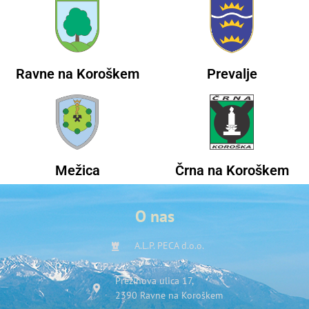
Ravne na Koroškem
Prevalje
Mežica
Črna na Koroškem
O nas
A.L.P. PECA d.o.o.
Prežihova ulica 17,
2390 Ravne na Koroškem