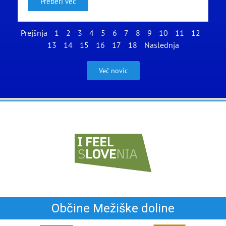
Preberi več
Prejšnja
1
2
3
4
5
6
7
8
9
10
11
12
13
14
15
16
17
18
Naslednja
Več novic
Občine Mežiške doline