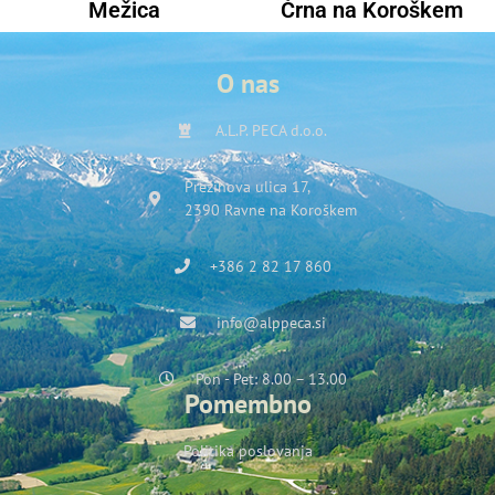
Mežica
Črna na Koroškem
O nas
A.L.P. PECA d.o.o.
Prežihova ulica 17,
2390 Ravne na Koroškem
+386 2 82 17 860
info@alppeca.si
Pon - Pet: 8.00 – 13.00
Pomembno
Politika poslovanja