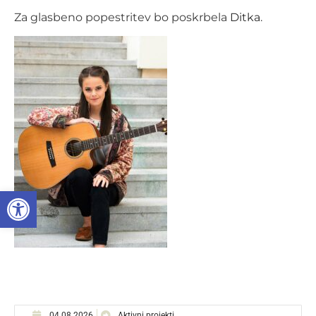
Za glasbeno popestritev bo poskrbela
Ditka
.
Open toolbar
04.08.2026
Aktivni projekti