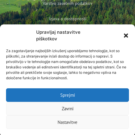
Varstvo zasebnih podatkov
Izjava o dostopnosti
Upravljaj nastavitve
Politika podjetja o varovanju otrok in mladoletnih oseb
piškotkov
Prijava na novice
Za zagotavljanje najboljših izkušenj uporabljamo tehnologije, kot so
Ime
piškotki, za shranjevanje in/ali dostop do informacij o napravi. S
privolitvijo v te tehnologije nam omogočate obdelavo podatkov, kot so
brskaško vedenje ali edinstveni identifikatorji na tej spletni strani. Če ne
E-pošta
privolite ali prekličete svoje soglasje, lahko to negativno vpliva na
določene funkcije in funkcionalnosti.
Sprejmi
Prijavi se na novice
Zavrni
Več o prijavi na novice
Nastavitve
Alp Peca
© 2021