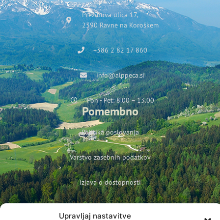
Prežihova ulica 17,
2390 Ravne na Koroškem
+386 2 82 17 860
info@alppeca.si
Pon - Pet: 8.00 – 13.00
Pomembno
Politika poslovanja
Varstvo zasebnih podatkov
Izjava o dostopnosti
Politika podjetja o varovanju otrok in mladoletnih oseb
Prijava na novice
Upravljaj nastavitve