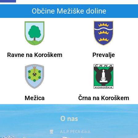
Občine Mežiške doline
Ravne na Koroškem
Prevalje
Mežica
Črna na Koroškem
O nas
A.L.P. PECA d.o.o.