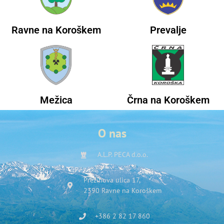
Ravne na Koroškem
Prevalje
Mežica
Črna na Koroškem
O nas
A.L.P. PECA d.o.o.
Prežihova ulica 17,
2390 Ravne na Koroškem
+386 2 82 17 860