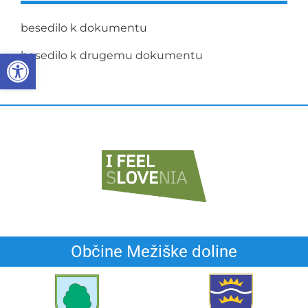
besedilo k dokumentu
Open toolbar
besedilo k drugemu dokumentu
Občine Mežiške doline