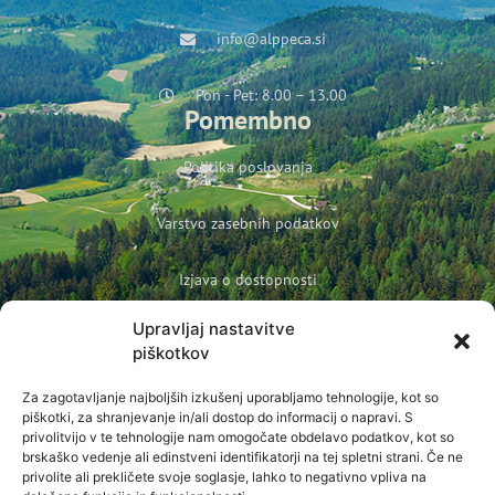
info@alppeca.si
Pon - Pet: 8.00 – 13.00
Pomembno
Politika poslovanja
Varstvo zasebnih podatkov
Izjava o dostopnosti
Upravljaj nastavitve
Politika podjetja o varovanju otrok in mladoletnih oseb
piškotkov
Prijava na novice
Za zagotavljanje najboljših izkušenj uporabljamo tehnologije, kot so
Ime
piškotki, za shranjevanje in/ali dostop do informacij o napravi. S
privolitvijo v te tehnologije nam omogočate obdelavo podatkov, kot so
brskaško vedenje ali edinstveni identifikatorji na tej spletni strani. Če ne
E-pošta
privolite ali prekličete svoje soglasje, lahko to negativno vpliva na