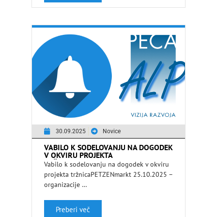
30.09.2025
Novice
VABILO K SODELOVANJU NA DOGODEK
V OKVIRU PROJEKTA
TRŽNICAPETZENMARKT 25.10.2025 –
Vabilo k sodelovanju na dogodek v okviru
ORGANIZACIJE
projekta tržnicaPETZENmarkt 25.10.2025 –
organizacije …
Preberi več