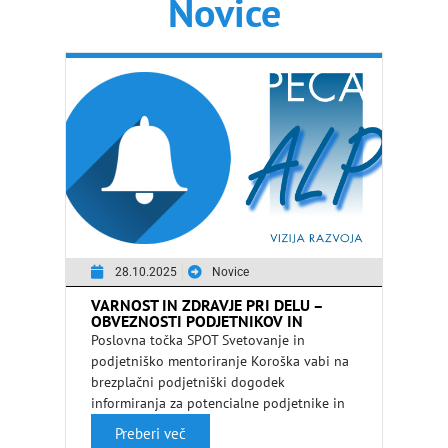
Novice
28.10.2025
Novice
VARNOST IN ZDRAVJE PRI DELU –
OBVEZNOSTI PODJETNIKOV IN
SAMOZAPOSLENIH
Poslovna točka SPOT Svetovanje in
podjetniško mentoriranje Koroška vabi na
brezplačni podjetniški dogodek
informiranja za potencialne podjetnike in
delujoča podjetja na temo varnosti in …
Preberi več