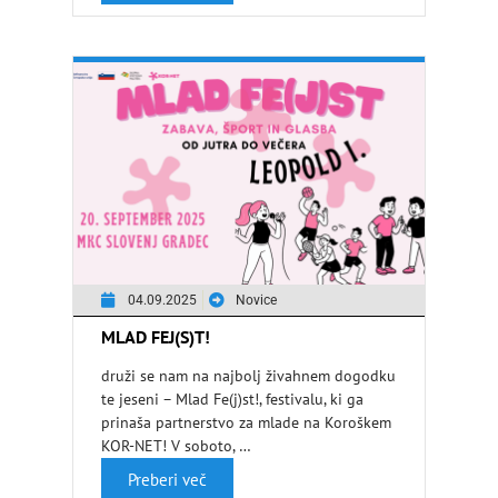
04.09.2025
Novice
MLAD FEJ(S)T!
druži se nam na najbolj živahnem dogodku
te jeseni – Mlad Fe(j)st!, festivalu, ki ga
prinaša partnerstvo za mlade na Koroškem
KOR-NET! V soboto, …
Preberi več