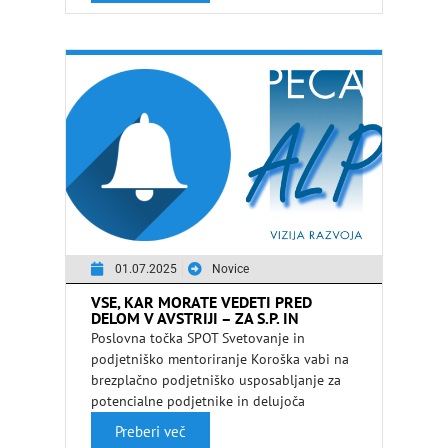
01.07.2025
Novice
VSE, KAR MORATE VEDETI PRED
DELOM V AVSTRIJI – ZA S.P. IN
PODJETJA
Poslovna točka SPOT Svetovanje in
podjetniško mentoriranje Koroška vabi na
brezplačno podjetniško usposabljanje za
potencialne podjetnike in delujoča
podjetja na temo: Vse, kar morate …
Preberi več