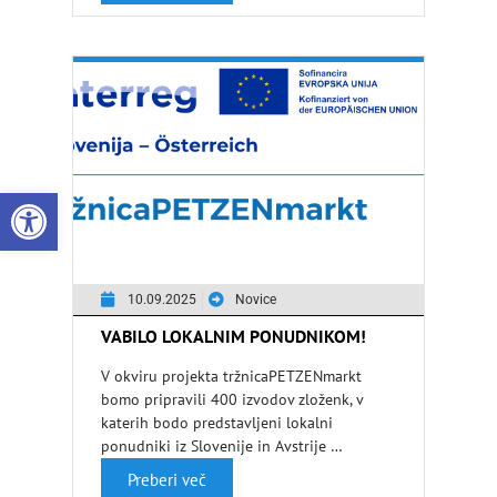
Open toolbar
10.09.2025
Novice
VABILO LOKALNIM PONUDNIKOM!
V okviru projekta tržnicaPETZENmarkt
bomo pripravili 400 izvodov zloženk, v
katerih bodo predstavljeni lokalni
ponudniki iz Slovenije in Avstrije …
Preberi več