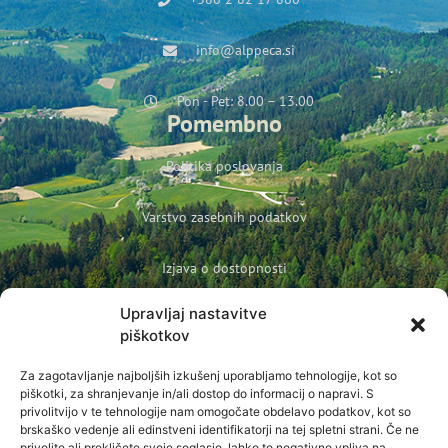
info@alppeca.si
Pon - Pet: 8.00 – 13.00
Pomembno
Politika poslovanja
Varstvo zasebnih podatkov
Izjava o dostopnosti
Upravljaj nastavitve
Politika podjetja o varovanju otrok in mladoletnih oseb
piškotkov
Prijava na novice
Za zagotavljanje najboljših izkušenj uporabljamo tehnologije, kot so
Ime
piškotki, za shranjevanje in/ali dostop do informacij o napravi. S
privolitvijo v te tehnologije nam omogočate obdelavo podatkov, kot so
brskaško vedenje ali edinstveni identifikatorji na tej spletni strani. Če ne
E-pošta
privolite ali prekličete svoje soglasje, lahko to negativno vpliva na