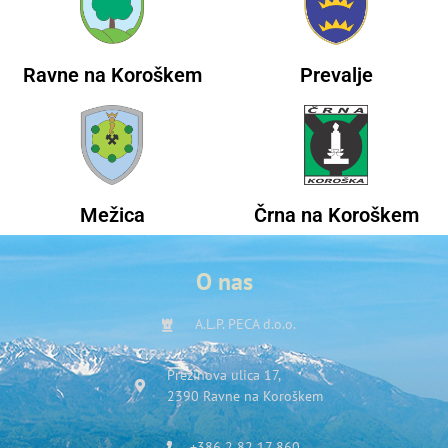
Ravne na Koroškem
Prevalje
Mežica
Črna na Koroškem
O nas
A.L.P. PECA d.o.o.
Prežihova ulica 17,
2390 Ravne na Koroškem
+386 2 82 17 860