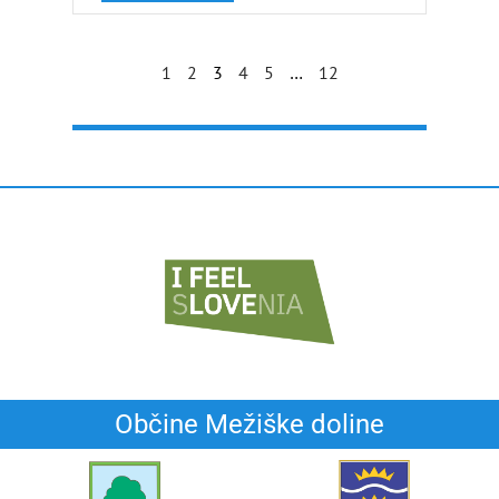
1
2
3
4
5
…
12
Občine Mežiške doline