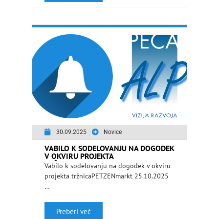
30.09.2025
Novice
VABILO K SODELOVANJU NA DOGODEK
V OKVIRU PROJEKTA
TRŽNICAPETZENMARKT 25.10.2025 –
Vabilo k sodelovanju na dogodek v okviru
LOKALNI PONUDNIKI
projekta tržnicaPETZENmarkt 25.10.2025
…
Preberi več