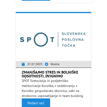
31.07.2025
Novice
ZMANJŠAJMO STRES IN BOLNIŠKE
ODSOTNOSTI, DVIGNIMO
UČINKOVITOST IN ZADOVOLJSTVO
SPOT Svetovanje in podjetniško
mentoriranje Koroška, v sodelovanju s
Koroško gospodarsko zbornico, vabi na
strokovno usposabljanje in team building
iz področja človeških virov, …
Preberi več