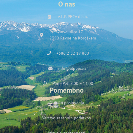
O nas
A.L.P. PECA d.o.o.
Prežihova ulica 17,
2390 Ravne na Koroškem
+386 2 82 17 860
info@alppeca.si
Pon - Pet: 8.00 – 13.00
Pomembno
Politika poslovanja
Varstvo zasebnih podatkov
Izjava o dostopnosti