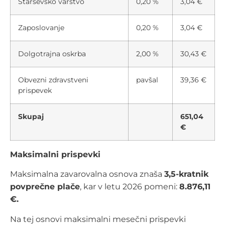
Starševsko varstvo
0,20 %
3,04 €
Zaposlovanje
0,20 %
3,04 €
Dolgotrajna oskrba
2,00 %
30,43 €
Obvezni zdravstveni
pavšal
39,36 €
prispevek
Skupaj
651,04
€
Maksimalni prispevki
Maksimalna zavarovalna osnova znaša
3,5-kratnik
povprečne plače
, kar v letu 2026 pomeni:
8.876,11
€.
Na tej osnovi maksimalni mesečni prispevki