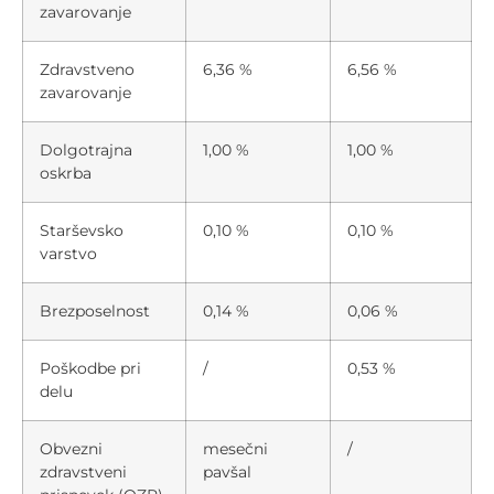
zavarovanje
Zdravstveno
6,36 %
6,56 %
zavarovanje
Dolgotrajna
1,00 %
1,00 %
oskrba
Starševsko
0,10 %
0,10 %
varstvo
Brezposelnost
0,14 %
0,06 %
Poškodbe pri
/
0,53 %
delu
Obvezni
mesečni
/
zdravstveni
pavšal