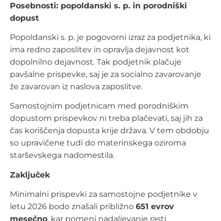
Posebnosti: popoldanski s. p. in porodniški
dopust
Popoldanski s. p. je pogovorni izraz za podjetnika, ki
ima redno zaposlitev in opravlja dejavnost kot
dopolnilno dejavnost. Tak podjetnik plačuje
pavšalne prispevke, saj je za socialno zavarovanje
že zavarovan iz naslova zaposlitve.
Samostojnim podjetnicam med porodniškim
dopustom prispevkov ni treba plačevati, saj jih za
čas koriščenja dopusta krije država. V tem obdobju
so upravičene tudi do materinskega oziroma
starševskega nadomestila.
Zaključek
Minimalni prispevki za samostojne podjetnike v
letu 2026 bodo znašali približno
651 evrov
mesečno
, kar pomeni nadaljevanje rasti