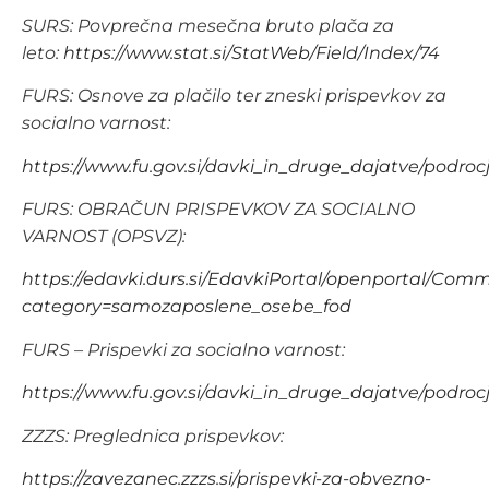
SURS: Povprečna mesečna bruto plača za
leto:
https://www.stat.si/StatWeb/Field/Index/74
FURS: Osnove za plačilo ter zneski prispevkov za
socialno varnost:
https://www.fu.gov.si/davki_in_druge_dajatve/podroc
FURS: OBRAČUN PRISPEVKOV ZA SOCIALNO
VARNOST (OPSVZ):
https://edavki.durs.si/EdavkiPortal/openportal/C
category=samozaposlene_osebe_fod
FURS – Prispevki za socialno varnost:
https://www.fu.gov.si/davki_in_druge_dajatve/podroc
ZZZS: Preglednica prispevkov:
https://zavezanec.zzzs.si/prispevki-za-obvezno-