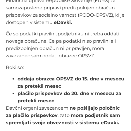
Finančna uprava Republike Slovenije (FURS) za
samozaposlene pripravi predizpolnjen obračun
prispevkov za socialno varnost (PODO-OPSVZ), ki je
dostopen v sistemu
eDavki.
Če so podatki pravilni, podjetniku ni treba oddati
novega obračuna. Če pa podatki niso pravilni ali
predizpolnjen obračun ni pripravljen, mora
zavezanec sam oddati obrazec OPSVZ.
Roki so:
oddaja obrazca OPSVZ do 15. dne v mesecu
za pretekli mesec
plačilo prispevkov do 20. dne v mesecu za
pretekli mesec
Davčni organi zavezancem
ne pošiljajo položnic
za plačilo prispevkov
, zato
mora podjetnik sam
spremljati svoje obveznosti v sistemu eDavki.