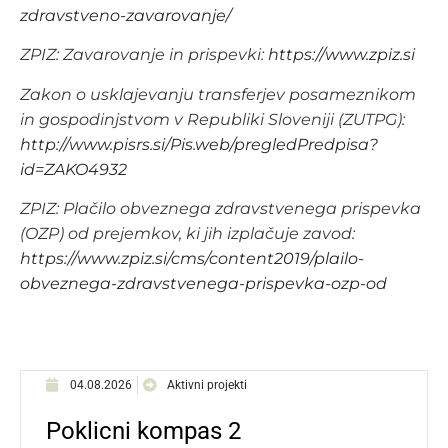
zdravstveno-zavarovanje/
ZPIZ: Zavarovanje in prispevki:
https://www.zpiz.si
Zakon o usklajevanju transferjev posameznikom
in gospodinjstvom v Republiki Sloveniji (ZUTPG):
http://www.pisrs.si/Pis.web/pregledPredpisa?
id=ZAKO4932
ZPIZ: Plačilo obveznega zdravstvenega prispevka
(OZP) od prejemkov, ki jih izplačuje zavod:
https://www.zpiz.si/cms/content2019/plailo-
obveznega-zdravstvenega-prispevka-ozp-od
04.08.2026
Aktivni projekti
Poklicni kompas 2