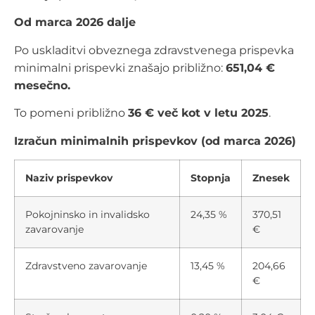
Od marca 2026 dalje
Po uskladitvi obveznega zdravstvenega prispevka
minimalni prispevki znašajo približno:
651,04 €
mesečno.
To pomeni približno
36 € več kot v letu 2025
.
Izračun minimalnih prispevkov (od marca 2026)
Naziv prispevkov
Stopnja
Znesek
Pokojninsko in invalidsko
24,35 %
370,51
zavarovanje
€
Zdravstveno zavarovanje
13,45 %
204,66
€